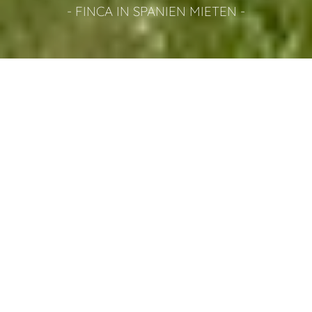
- FINCA IN SPANIEN MIETEN -
FINCA IN SPANIEN MIETEN
Außführliche Beschreibung
10 Zimmer | 10 Badezimmer | Bis zu 33 Personen
Tourismusregister von Katalonien HUTG-025943
Mas Figueres ist eine große Ferienwohnung in Sils (Costa
Brava, Spanien), die bequem 33 Personen in 10
Schlafzimmern mit Klima unterbringt. Die Pluspunkte des
Villas sind ein großer privater Pool, ein Fußballplatz und ein