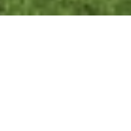
FINCA IN SPANIEN MIETEN
Beschreibung der villa
15 Zimmer | 15 Badezimmer | Bis zu 40 Personen
Tourismusregister von Katalonien HUTG-024625
Mas Sant Jordi bietet die Möglichkeit sich für einen
wunderbare Urlaub mit Ihrer Familie oder Freunden zu
sammeln. Diese schöne große Villa für Gruppen hat
Schlafplätze für bis 40 Personen in 15 Schlafzimmer mit
Klimaanlage. Sie liegt in einem privaten und umzäuten